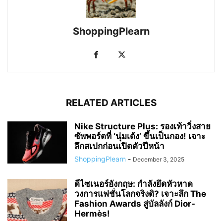
ShoppingPlearn
RELATED ARTICLES
Nike Structure Plus: รองเท้าวิ่งสาย
ซัพพอร์ตที่ ‘นุ่มเด้ง’ ขึ้นเป็นกอง! เจาะ
ลึกสเปกก่อนเปิดตัวปีหน้า
ShoppingPlearn
-
December 3, 2025
ดีไซเนอร์อังกฤษ: กำลังยึดหัวหาด
วงการแฟชั่นโลกจริงดิ? เจาะลึก The
Fashion Awards สู่บัลลังก์ Dior-
Hermès!