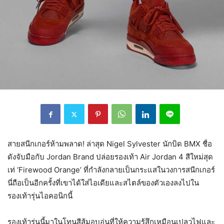
สายสนีกเกอร์ห้ามพลาด! ล่าสุด Nigel Sylvester นักบิด BMX ชื่อ
ดังจับมือกับ Jordan Brand ปล่อยรองเท้า Air Jordan 4 สีใหม่สุด
เท่ ‘Firewood Orange’ ที่กำลังกลายเป็นกระแสในวงการสนีกเกอร์
นี่ถือเป็นอีกครั้งที่เขาได้ใส่ไอเดียและสไตล์ของตัวเองลงไปใน
รองเท้ารุ่นไอคอนิกนี้
รองเท้ารุ่นนี้มาในโทนสีส้มอบอุ่นที่ให้ความรู้สึกเหมือนเปลวไฟและ