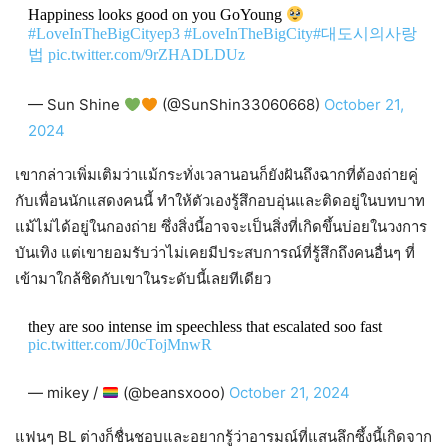
Happiness looks good on you GoYoung
#LoveInTheBigCityep3
#LoveInTheBigCity
#대도시의사랑
법
pic.twitter.com/9rZHADLDUz
— Sun Shine
(@SunShin33060668)
October 21,
2024
เขากล่าวเพิ่มเติมว่าแม้กระทั่งเวลานอนก็ยังฝันถึงฉากที่ต้องถ่ายคู่
กับเพื่อนนักแสดงคนนี้ ทำให้ตัวเองรู้สึกอบอุ่นและติดอยู่ในบทบาท
แม้ไม่ได้อยู่ในกองถ่าย ซึ่งสิ่งนี้อาจจะเป็นสิ่งที่เกิดขึ้นบ่อยในวงการ
บันเทิง แต่เขายอมรับว่าไม่เคยมีประสบการณ์ที่รู้สึกถึงคนอื่นๆ ที่
เข้ามาใกล้ชิดกับเขาในระดับนี้เลยทีเดียว
they are soo intense im speechless that escalated soo fast
pic.twitter.com/J0cTojMnwR
— mikey /
(@beansxooo)
October 21, 2024
แฟนๆ BL ต่างก็ชื่นชอบและอยากรู้ว่าอารมณ์ที่แสนลึกซึ้งนี้เกิดจาก