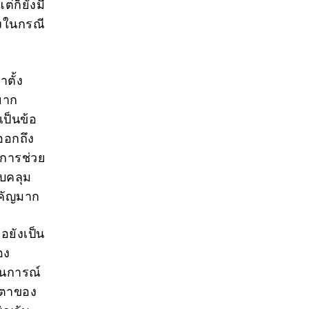
่ก็ยังมี
่งในกรณี
ตั้ง
ยาก
ป็นข้อ
ออกถึง
ีการช่วย
อบคลุม
ำคัญมาก
ธอยังเป็น
อง
านการณ์
ายตาของ