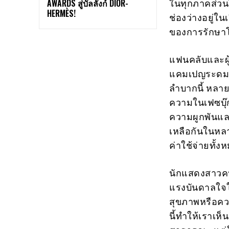
ในทุกภาคส่วนไ
AWARDS สู่บัลลังก์ DIOR-
HERMÈS!
ช่องว่างอยู่ใ
ของการรักษาโ
แฟนคลับและผู้
แคมเปญระดมทุน
ลำบากนี้ หลา
ความในเฟซบุ๊ก
ความผูกพันและ
เหลือกันในหลา
ค่าใช้จ่ายทั้
นักแสดงสาวคนนี
แรงบันดาลใจให
สุขภาพหรือคว
นี้ทำให้เราเห