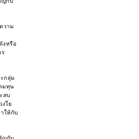
ิญกับ
นความ
ดังหรือ
าร
ะกลุ่ม
ะดมทุน
ระสบ
่วงใย
าให้กับ
คัญกับ