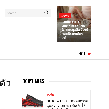
search
แฟชั่น
G-SHOCK จับมือ
CROCS ปล่อยสนีกเก
อร์สายแฟสุดพีค ดีไซน์
ล้ำแบบไม่เคยมีมา
ก่อน!
HOT
ตัว
DON'T MISS
แฟชั่น
FUTBOLX THUNDER มอบความ
นุ่มสบายและกระชับเท้าให้