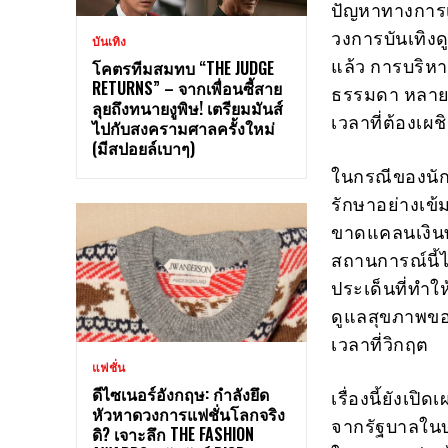
ปัญหาทางการเงิ
วงการบันเทิงด
บันเทิง
แล้ว การบริห
โคตรทีมสมทบ “THE JUDGE
RETURNS” – จากเพื่อนซี้สาย
ธรรมดา หลายคร
ลุยถึงทนายงูพิษ! เตรียมมันส์
เวลาที่ต้องเผ
ไปกับสงครามศาลครั้งใหม่
(มีสปอยล์เบาๆ)
ในกรณีของนัก
รักษาอย่างเข้
ขาดแคลนเงินทุ
สถานการณ์นี้ไม
ประเด็นที่ทำใ
ดูแลสุขภาพของ
เวลาที่วิกฤต
แฟชั่น
ดีไซเนอร์อังกฤษ: กำลังยึด
เรื่องนี้ยังเ
หัวหาดวงการแฟชั่นโลกจริง
จากรัฐบาลใน
ดิ? เจาะลึก THE FASHION