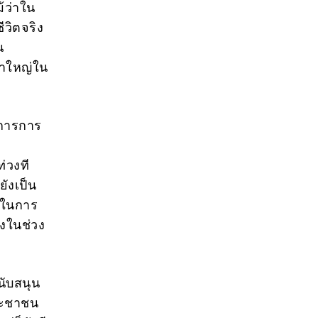
ม้ว่าใน
ีวิตจริง
น
หาใหญ่ใน
งการการ
่วงที
ยังเป็น
ืนในการ
้งในช่วง
นับสนุน
ระชาชน