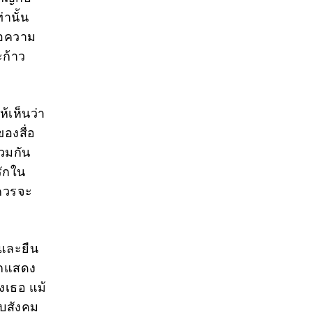
านั้น
ือความ
ะก้าว
เห็นว่า
องสื่อ
วมกัน
รักใน
าควรจะ
อและยืน
ักแสดง
งเธอ แม้
บบสังคม