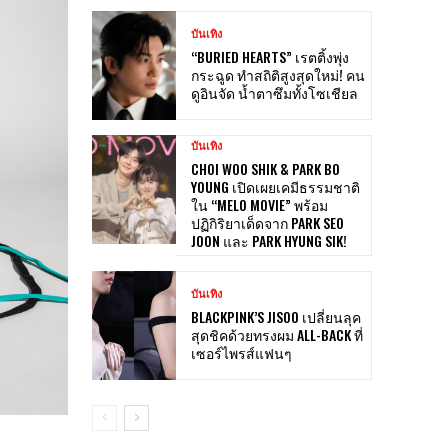
บันเทิง
“BURIED HEARTS” เรตติ้งพุ่ง
กระฉูด ทำสถิติสูงสุดใหม่! คน
ดูอินจัด น้ำตาซึมทั้งโซเชียล
บันเทิง
CHOI WOO SHIK & PARK BO
YOUNG เปิดเผยเคมีธรรมชาติ
ใน “MELO MOVIE” พร้อม
ปฏิกิริยาเด็ดจาก PARK SEO
JOON และ PARK HYUNG SIK!
บันเทิง
BLACKPINK’S JISOO เปลี่ยนลุค
สุดชิคด้วยทรงผม ALL-BACK ที่
เซอร์ไพรส์แฟนๆ