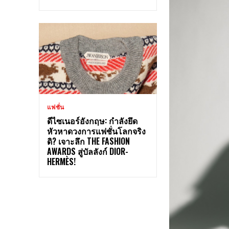
แฟชั่น
ดีไซเนอร์อังกฤษ: กำลังยึด
หัวหาดวงการแฟชั่นโลกจริง
ดิ? เจาะลึก THE FASHION
AWARDS สู่บัลลังก์ DIOR-
HERMÈS!