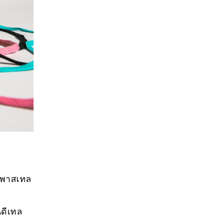
สีพาสเทล
นดีเทล