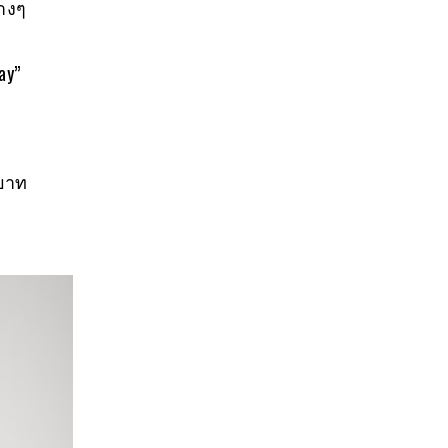
่างๆ
ay”
 บาท