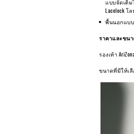
แบบจัดเต็มไ
Lacelock โ
พื้นนอกแบบย
ราคาและขนาด
รองเท้า AriZon
ขนาดที่มีให้เลือ