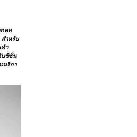
ัพเดท
 สำหรับ
เท้า
บซีซั่น
อเมริกา