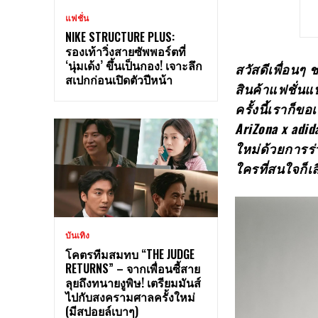
แฟชั่น
NIKE STRUCTURE PLUS:
รองเท้าวิ่งสายซัพพอร์ตที่
‘นุ่มเด้ง’ ขึ้นเป็นกอง! เจาะลึก
สวัสดีเพื่อนๆ
สเปกก่อนเปิดตัวปีหน้า
สินค้าแฟชั่นแ
ครั้งนี้เราก็
AriZona x adid
ใหม่ด้วยการร่
ใครที่สนใจก็เล
บันเทิง
โคตรทีมสมทบ “THE JUDGE
RETURNS” – จากเพื่อนซี้สาย
ลุยถึงทนายงูพิษ! เตรียมมันส์
ไปกับสงครามศาลครั้งใหม่
(มีสปอยล์เบาๆ)