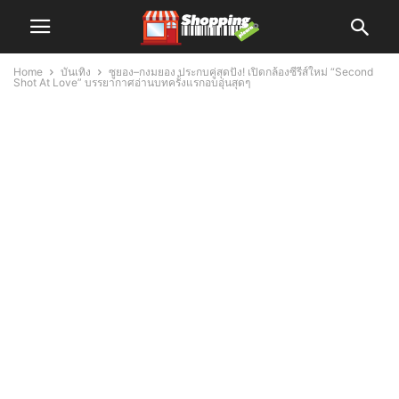
Home
บันเทิง
ซูยอง–กงมยอง ประกบคู่สุดปัง! เปิดกล้องซีรีส์ใหม่ “Second
Shot At Love” บรรยากาศอ่านบทครั้งแรกอบอุ่นสุดๆ