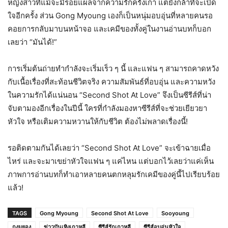
หญิงสาวที่แม้จะมีรอยแผลจากความรักครั้งเก่า แต่ยังกล้าที่จะเปิด
ใจอีกครั้ง ส่วน Gong Myoung เองก็เป็นหนุ่มอบอุ่นที่หลายคนรอ
คอยการกลับมาบนหน้าจอ และเคมีของทั้งคู่ในงานอ่านบทก็บอก
เลยว่า “มันได้!”
การเริ่มต้นถ่ายทำกำลังจะเริ่มเร็ว ๆ นี้ และแฟน ๆ สามารถคาดหวัง
กับเนื้อเรื่องที่สะท้อนชีวิตจริง ความสัมพันธ์ที่อบอุ่น และความหวัง
ในความรักได้แน่นอน “Second Shot At Love” จึงเป็นซีรีส์ที่น่า
จับตามองอีกเรื่องในปีนี้ ใครที่กำลังมองหาซีรีส์ที่จะช่วยเยียวยา
หัวใจ หรือเติมความหวานให้กับชีวิต ต้องไม่พลาดเรื่องนี้!
รอติดตามกันได้เลยว่า “Second Shot At Love” จะเข้าฉายเมื่อ
ไหร่ และจะมาเขย่าหัวใจแฟน ๆ แค่ไหน แต่บอกไว้เลยว่าแค่เห็น
ภาพการอ่านบทก็ทำเอาหลายคนตกหลุมรักเคมีของคู่นี้ไปเรียบร้อย
แล้ว!
TAGS
Gong Myoung
Second Shot At Love
Sooyoung
กงมยอง
ข่าวบันเทิงเกาหลี
ซีรีส์รักเกาหลี
ซีรีส์อบอุ่นหัวใจ