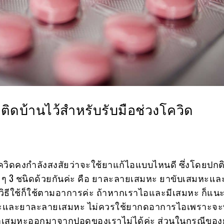
ีติดบ้านไว้สำหรับรับมือช่วงโควิด
โควิดคงกำลังสงสัยว่าจะใช้ยาแก้ไอแบบไหนดี ซึ่งโดยปกต
ก ๆ 3 ชนิดด้วยกันค่ะ คือ ยาละลายเสมหะ ยาขับเสมหะแ
วิธีใช้ก็ใช้ตามอาการค่ะ ถ้าหากเราไอและมีเสมหะ ก็แน
หะและยาละลายเสมหะ ไม่ควรใช้ยากดอาการไอเพราะจะ
ว่าเสมหะออกมาจากปอดของเราไม่ได้ค่ะ ส่วนในกรณีขอ