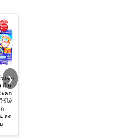
❯
ผ่นเจล
 มี 6
แปะลด
ใช้ได้
็ก -
่น ลด
าน