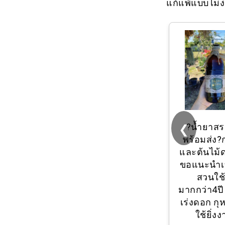
แก้แพ้แบบไม่ง่ว
❮
KoolFever for
?น้ำยาส
Adults คูลฟีเวอร์
พร้อมส่ง?
แผ่นเจลลดไข้ แผ่น
และต้นไม้
แปะลดไข้ สำหรับ
ขอแนะนำเล
ผู้ใหญ่ จำนวน 1
สวนใช
กล่อง มี 6 แผ่น
มากกว่า4ปี
(3X08852)
เร่งดอก กุห
ใช้ยิ่ง