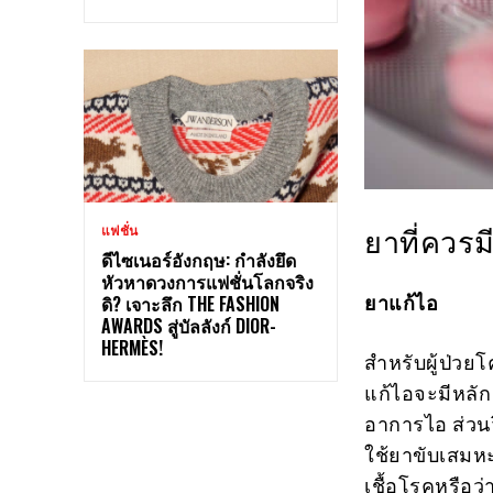
แฟชั่น
ยาที่ควรม
ดีไซเนอร์อังกฤษ: กำลังยึด
หัวหาดวงการแฟชั่นโลกจริง
ยาแก้ไอ
ดิ? เจาะลึก THE FASHION
AWARDS สู่บัลลังก์ DIOR-
HERMÈS!
สำหรับผู้ป่วย
แก้ไอจะมีหลั
อาการไอ ส่วน
ใช้ยาขับเสม
เชื้อโรคหรือ