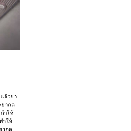
ิแล้วยา
ละยากด
ะนำให้
ทำให้
งยากด