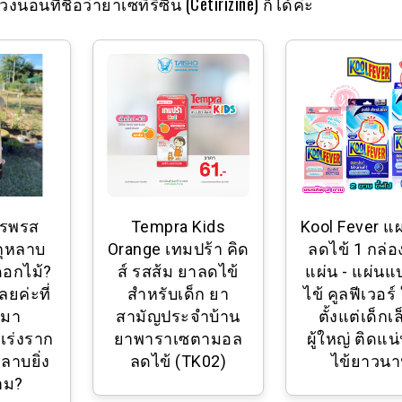
งนอนที่ชื่อว่ายาเซทิริซีน (Cetirizine) ก็ได้ค่ะ
รรพรส
Tempra Kids
Kool Fever แ
กุหลาบ
Orange เทมปร้า คิด
ลดไข้ 1 กล่อง
ดอกไม้?
ส์ รสส้ม ยาลดไข้
แผ่น - แผ่น
ยค่ะที่
สำหรับเด็ก ยา
ไข้ คูลฟีเวอร์ 
้มา
สามัญประจำบ้าน
ตั้งแต่เด็กเล
 เร่งราก
ยาพาราเซตามอล
ผู้ใหญ่ ติดแน
ลาบยิ่ง
ลดไข้ (TK02)
ไข้ยาวน
งาม?