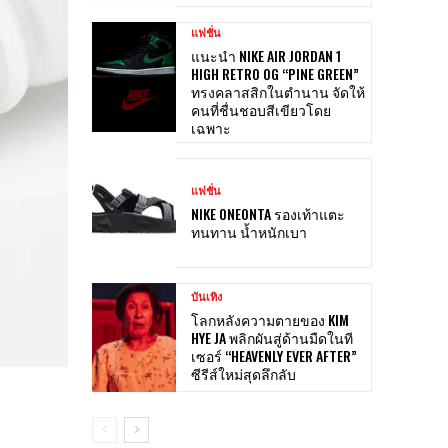
แฟชั่น
แนะนำ NIKE AIR JORDAN 1
HIGH RETRO OG “PINE GREEN”
ทรงคลาสสิกในตำนาน จัดให้
คนที่ชื่นชอบสีเขียวโดย
เฉพาะ
แฟชั่น
NIKE ONEONTA รองเท้าแตะ
ทนทาน น้ำหนักเบา
บันเทิง
โลกหลังความตายของ KIM
HYE JA พลิกผันสู่ด้านมืดในที
เซอร์ “HEAVENLY EVER AFTER”
ซีรีส์ใหม่สุดลึกลับ