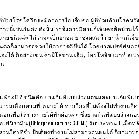
ที่ป่วยโรคโควิดจะมีอาการไอ เจ็บคอ ผู้ที่ป่วยด้วยโรคหวั
ารนี้เช่นกันค่ะ ดังนั้นเราจึงควรมียาแก้เจ็บคอติดบ้านไว
หลายชนิดค่ะ ไม่ว่าจะเป็นยาอม ยาชงผสมน้ำ ยาน้ำแก้เจ็
่นคอก็สามารถช่วยให้อาการดีขึ้นได้ โดยยาสเปรย์พ่นคอท
องได้ ก็อย่างเช่น คามิโลซาน เอ็ม, โพรโพลิซ เมาท์ สเป
้น
แพ้จะมี 2 ชนิดคือ ยาแก้แพ้แบบง่วงนอนและยาแก้แพ้แบบ
มารถเลือกตามที่เหมาะได้ หากใครที่ไม่ต้องไปทำงานก็
นอนเพื่อให้ร่างกายได้พักผ่อนค่ะ ซึ่งยาแก้แพ้แบบง่วงนอน
เฟนิรามีน (Chlorpheniramine: C.P.M.) รับประทาน 1 เม็ดห
ย็น ส่วนใครที่จำเป็นต้องทำงานไม่สามารถนอนได้ ก็สามาร