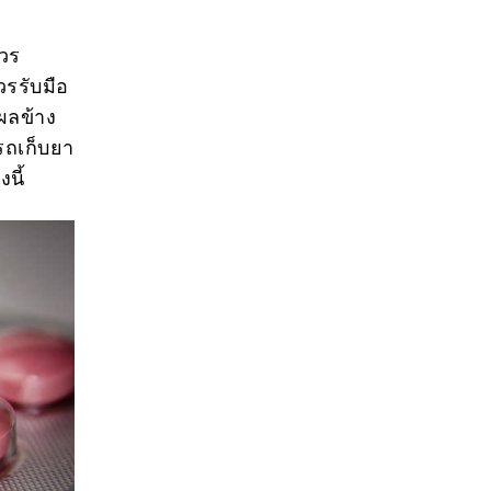
ควร
วรรับมือ
ีผลข้าง
ารถเก็บยา
นี้