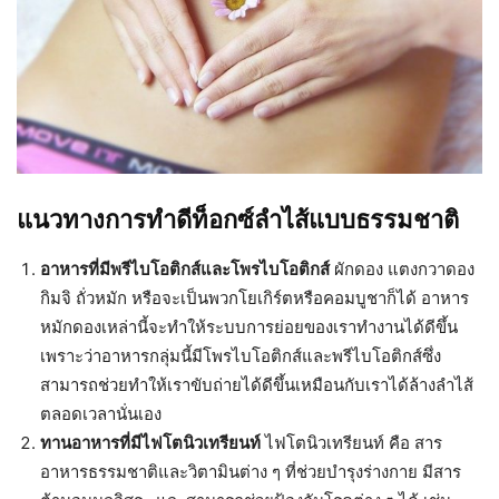
แนวทางการทำดีท็อกซ์ลำไส้แบบธรรมชาติ
อาหารที่มีพรีไบโอติกส์และโพรไบโอติกส์
ผักดอง แตงกวาดอง
กิมจิ ถั่วหมัก หรือจะเป็นพวกโยเกิร์ตหรือคอมบูชาก็ได้ อาหาร
หมักดองเหล่านี้จะทำให้ระบบการย่อยของเราทำงานได้ดีขึ้น
เพราะว่าอาหารกลุ่มนี้มีโพรไบโอติกส์และพรีไบโอติกส์ซึ่ง
สามารถช่วยทำให้เราขับถ่ายได้ดีขึ้นเหมือนกับเราได้ล้างลำไส้
ตลอดเวลานั่นเอง
ทานอาหารที่มีไฟโตนิวเทรียนท์
ไฟโตนิวเทรียนท์ คือ สาร
อาหารธรรมชาติและวิตามินต่าง ๆ ที่ช่วยบำรุงร่างกาย มีสาร