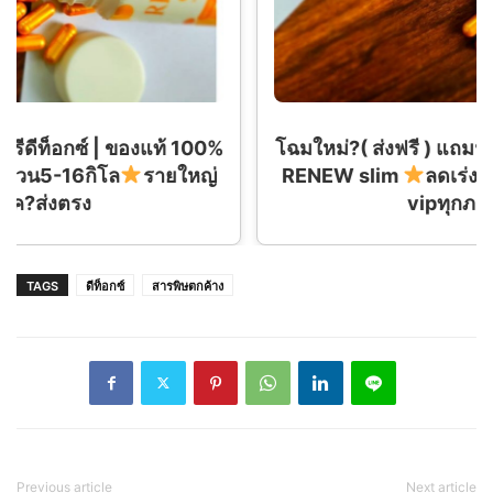
โฉมใหม่?( ส่งฟรี )​ แถมฟรีดีท็อกซ์ | ของแท้ 100%
RENEW​ slim
ลดเร่งด่วน5-16กิโล
รายใหญ่​
vipทุกภาค?ส่งตรง
TAGS
ดีท็อกซ์
สารพิษตกค้าง
Previous article
Next article