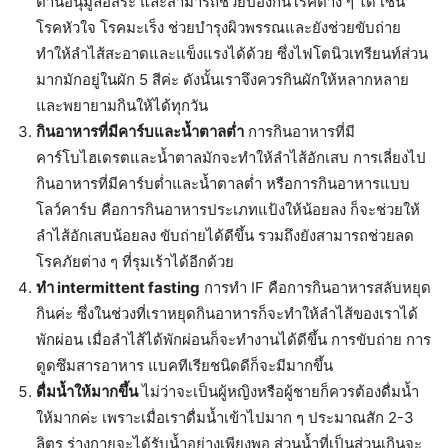
ต้านอนุมูลอิสระ และสามารถช่วยป้องกันโรคต่าง ๆ ได้ เช่น
โรคหัวใจ โรคมะเร็ง ช่วยบำรุงผิวพรรณและยังช่วยขับถ่าย
ทำให้ลำไส้สะอาดและแข็งแรงได้ด้วย ซึ่งไฟโตนิวเทรียนท์ส่วน
มากมักอยู่ในผัก 5 สีค่ะ ดังนั้นเราจึงควรกินผักให้หลากหลาย
และพยายามกินให้ได้ทุกวัน
กินอาหารที่มีคาร์บและน้ำตาลต่ำ
การกินอาหารที่มี
คาร์โบไฮเดรตและน้ำตาลมักจะทำให้ลำไส้อักเสบ การเลี่ยงไป
กินอาหารที่มีคาร์บต่ำและน้ำตาลต่ำ หรือการกินอาหารแบบ
โลว์คาร์บ คือการกินอาหารประเภทแป้งให้น้อยลง ก็จะช่วยให้
ลำไส้อักเสบน้อยลง ขับถ่ายได้ดีขึ้น รวมถึงยังสามารถช่วยลด
โรคภัยต่าง ๆ ที่รุมเร้าได้อีกด้วย
ทำ intermittent fasting
การทำ IF คือการกินอาหารสลับหยุด
กินค่ะ ซึ่งในช่วงที่เราหยุดกินอาหารก็จะทำให้ลำไส้ของเราได้
พักผ่อน เมื่อลำไส้ได้พักผ่อนก็จะทำงานได้ดีขึ้น การขับถ่าย การ
ดูดซึมสารอาหาร แบคทีเรียชนิดดีก็จะมีมากขึ้น
ดื่มน้ำให้มากขึ้น
ไม่ว่าจะเป็นผู้หญิงหรือผู้ชายก็ควรต้องดื่มน้ำ
ให้มากค่ะ เพราะเมื่อเราดื่มน้ำเข้าไปมาก ๆ ประมาณสัก 2-3
ลิตร ร่างกายจะได้รับน้ำอย่างเพียงพอ ส่วนน้ำที่เป็นส่วนเกินจะ