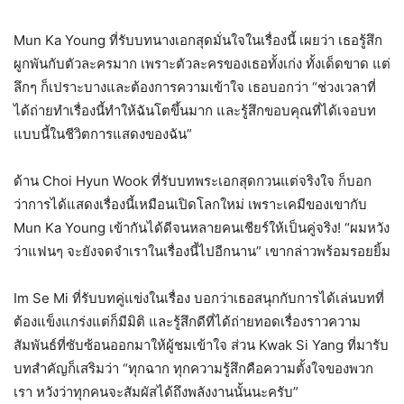
Mun Ka Young ที่รับบทนางเอกสุดมั่นใจในเรื่องนี้ เผยว่า เธอรู้สึก
ผูกพันกับตัวละครมาก เพราะตัวละครของเธอทั้งเก่ง ทั้งเด็ดขาด แต่
ลึกๆ ก็เปราะบางและต้องการความเข้าใจ เธอบอกว่า “ช่วงเวลาที่
ได้ถ่ายทำเรื่องนี้ทำให้ฉันโตขึ้นมาก และรู้สึกขอบคุณที่ได้เจอบท
แบบนี้ในชีวิตการแสดงของฉัน”
ด้าน Choi Hyun Wook ที่รับบทพระเอกสุดกวนแต่จริงใจ ก็บอก
ว่าการได้แสดงเรื่องนี้เหมือนเปิดโลกใหม่ เพราะเคมีของเขากับ
Mun Ka Young เข้ากันได้ดีจนหลายคนเชียร์ให้เป็นคู่จริง! “ผมหวัง
ว่าแฟนๆ จะยังจดจำเราในเรื่องนี้ไปอีกนาน” เขากล่าวพร้อมรอยยิ้ม
Im Se Mi ที่รับบทคู่แข่งในเรื่อง บอกว่าเธอสนุกกับการได้เล่นบทที่
ต้องแข็งแกร่งแต่ก็มีมิติ และรู้สึกดีที่ได้ถ่ายทอดเรื่องราวความ
สัมพันธ์ที่ซับซ้อนออกมาให้ผู้ชมเข้าใจ ส่วน Kwak Si Yang ที่มารับ
บทสำคัญก็เสริมว่า “ทุกฉาก ทุกความรู้สึกคือความตั้งใจของพวก
เรา หวังว่าทุกคนจะสัมผัสได้ถึงพลังงานนั้นนะครับ”