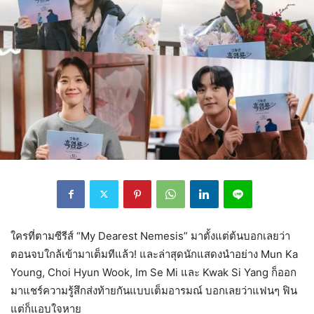
ใครที่ตามซีรีส์ “My Dearest Nemesis” มาตั้งแต่ต้นบอกเลยว่า
ตอนจบใกล้เข้ามาเต็มทีแล้ว! และล่าสุดนักแสดงนำอย่าง Mun Ka
Young, Choi Hyun Wook, Im Se Mi และ Kwak Si Yang ก็ออก
มาแชร์ความรู้สึกส่งท้ายกันแบบเต็มอารมณ์ บอกเลยว่าแฟนๆ ฟิน
แต่ก็แอบใจหาย