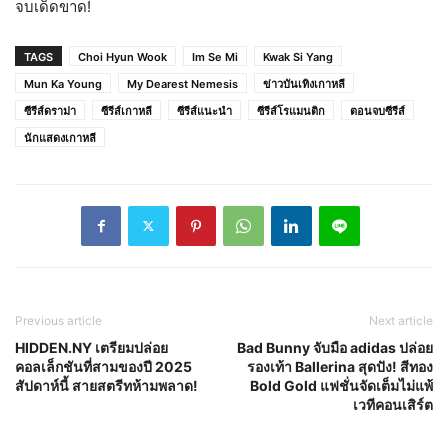
จบเด็ดขาด!
TAGS
Choi Hyun Wook
Im Se Mi
Kwak Si Yang
Mun Ka Young
My Dearest Nemesis
ข่าวบันเทิงเกาหลี
ซีรีส์ดราม่า
ซีรีส์เกาหลี
ซีรีส์แนะนำ
ซีรีส์โรแมนติก
ตอนจบซีรีส์
นักแสดงเกาหลี
Previous article
Next article
HIDDEN.NY เตรียมปล่อย
Bad Bunny จับมือ adidas ปล่อย
คอลเล็กชันที่สามของปี 2025
รองเท้า Ballerina สุดปัง! สีทอง
สัปดาห์นี้ สายสตรีทห้ามพลาด!
Bold Gold แฟชั่นจัดเต็มไม่แพ้
เวทีคอนเสิร์ต