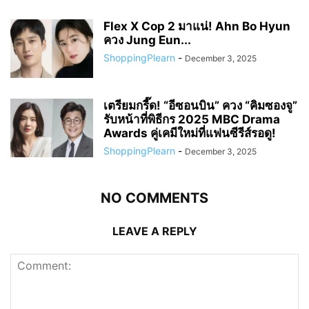
Flex X Cop 2 มาแน่! Ahn Bo Hyun
ควง Jung Eun...
ShoppingPlearn
-
December 3, 2025
เตรียมกรี๊ด! “อีซอนบิน” ควง “คิมซองจู”
รับหน้าที่พิธีกร 2025 MBC Drama
Awards คู่เคมีใหม่ที่แฟนซีรีส์รอดู!
ShoppingPlearn
-
December 3, 2025
NO COMMENTS
LEAVE A REPLY