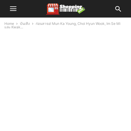
Home
บันเทิง
ก่อนลาจอ! Mun Ka Young, Choi Hyun Wook, Im Se Mi
และ Kwak...