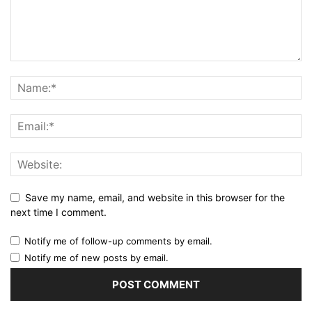
Save my name, email, and website in this browser for the
next time I comment.
Notify me of follow-up comments by email.
Notify me of new posts by email.