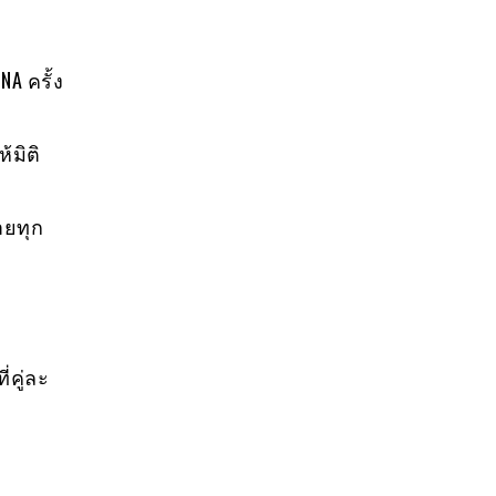
A ครั้ง
้มิติ
ายทุก
่คู่ละ