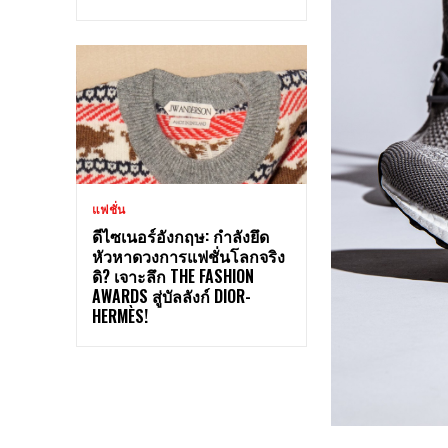
แฟชั่น
ดีไซเนอร์อังกฤษ: กำลังยึด
หัวหาดวงการแฟชั่นโลกจริง
ดิ? เจาะลึก THE FASHION
AWARDS สู่บัลลังก์ DIOR-
HERMÈS!